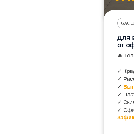
GAC Д
Для 
от о
🔥 Тол
✓
Кред
✓
Расс
✓
Выг
✓ Пла
✓ Ски
✓ Офи
Зафик