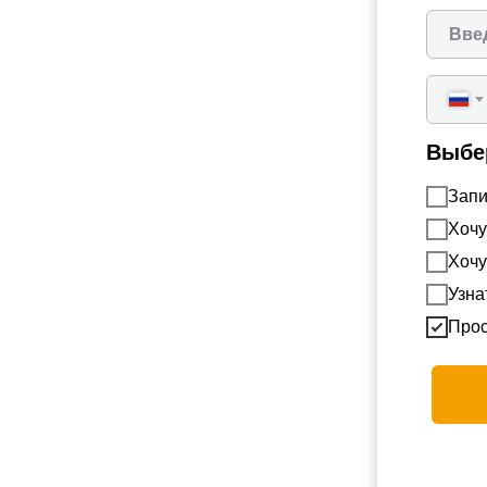
Выбер
Запи
Хочу
Хочу
Узна
Прос