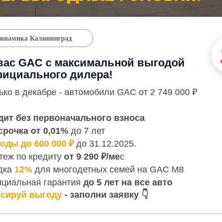
инамика Калининград
вас GAC с максимальной выгодой
фициального дилера!
ько в декабре - автомобили GAC от 2 749 000 ₽
ит без первоначального взноса
рочка от 0,01%
до 7 лет
оды до 600 000 ₽
до 31.12.2025.
теж по кредиту
от 9 290 ₽/ме
с
дка
12%
для многодетных семей на GAC M8
циальная гарантия
до 5 лет на все авто
сируй выгоду
- заполни заявку 👇