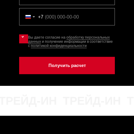
+7
Вы даете согласие на
обработку персональных
данных
и получение информации в соответствие
с
политикой конфиденциальности
Получить расчет
РЕЙД-ИН
ТРЕЙД-ИН
Т